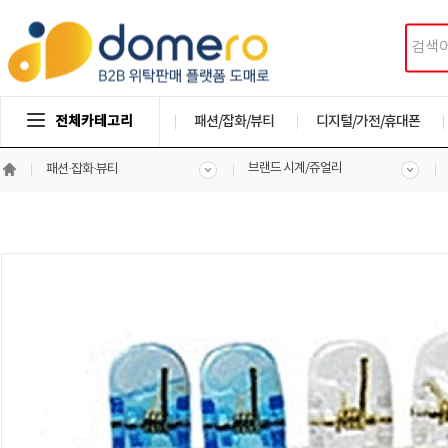
전체카테고리
패션/잡화/뷰티
디지털/가전/휴대폰
브랜드 시계/쥬얼리
패션·잡화·뷰티