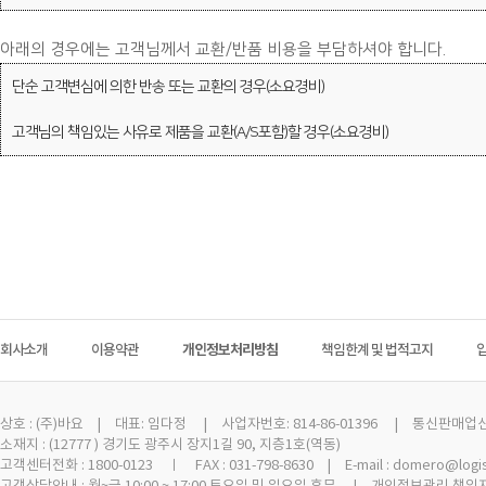
아래의 경우에는 고객님께서 교환/반품 비용을 부담하셔야 합니다.
단순 고객변심에 의한 반송 또는 교환의 경우(소요경비)
고객님의 책임있는 사유로 제품을 교환(A/S포함)할 경우(소요경비)
회사소개
이용약관
개인정보처리방침
책임한계 및 법적고지
상호 :
(주)바요
| 대표: 임다정 | 사업자번호: 814-86-01396 | 통신판매업신고 
소재지 : (12777 ) 경기도 광주시 장지1길 90, 지층1호(역동)
고객센터전화 : 1800-0123 ㅣ FAX : 031-798-8630 | E-mail : domero@logi