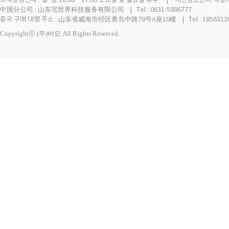
고객상담안내 : 월~금 10:00 ~ 17:00 토요일 및 일요일 휴무 | 개인정보관리 책임자
中国分公司 : 山东宅世界科技服务有限公司 | Tel : 0631-5886777
중국 구매 대행 주소 : 山东省威海市经区青岛中路78号A座10楼 | Tel : 18563138
Copyrightⓒ (주)바요 All Rights Reserved.