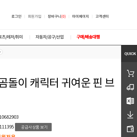
로그인
회원가입
장바구니
(0)
마이페이지
고객센터
포츠/레저/취미
자동차/공구/산업
구매/배송대행
 곰돌이 캐릭터 귀여운 핀 브
10682903
111395
회원전용