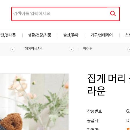
가전/휴대폰
생활/건강/식품
출산/유아
가구/인테리어
스
헤어악세사리
헤어핀
집게 머리
라운
G
상품번호
D
공급사