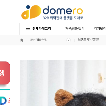
전체카테고리
패션/잡화/뷰티
디지털/
브랜드 시계/쥬얼리
패션·잡화·뷰티