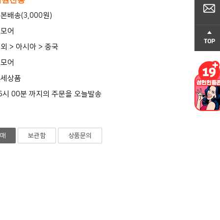
본배송(3,000원)
원모어
외 > 아시아 > 중국
원모어
과세상품
6시 00분 까지의 주문을 오늘발송
매
보관함
상품문의