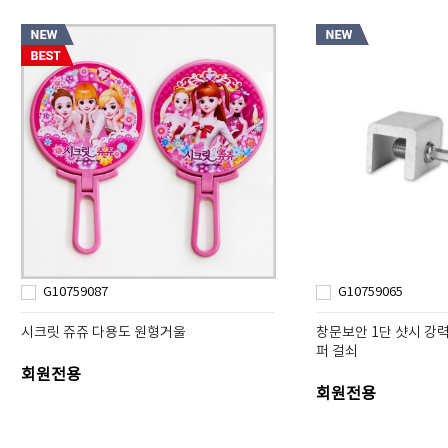
G10759087
G10759065
시크릿 쥬쥬 다용도 원형거울
창문보안 1단 샷시 강
퍼 걸쇠
회원전용
회원전용