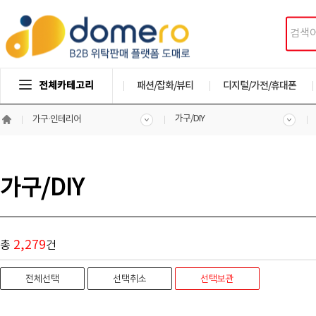
전체카테고리
패션/잡화/뷰티
디지털/가전/휴대폰
가구/DIY
가구·인테리어
가구/DIY
2,279
총
건