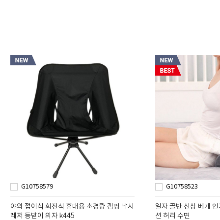
G10758579
G10758523
야외 접이식 회전식 휴대용 초경량 캠핑 낚시
일자 골반 신상 베개 
레저 등받이 의자 k445
션 허리 수면