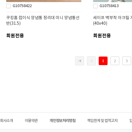
G10758422
G10758413
쿠킹홈 접이식 양념통 정리대 미니 양념통선
세이프 벽부착 아크릴 
반(31.5)
(40x40)
회원전용
회원전용
회사소개
이용약관
개인정보처리방침
책임한계 및 법적고지