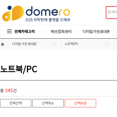
전체카테고리
패션/잡화/뷰티
디지털/가전/휴대폰
노트북/PC
디지털·가전·휴대폰
노트북/PC
345
총
건