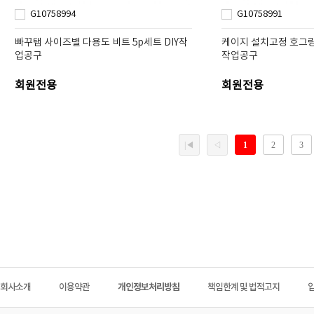
G10758994
G10758991
빠꾸탭 사이즈별 다용도 비트 5p세트 DIY작
케이지 설치고정 호그링 
업공구
작업공구
회원전용
회원전용
회사소개
이용약관
개인정보처리방침
책임한계 및 법적고지