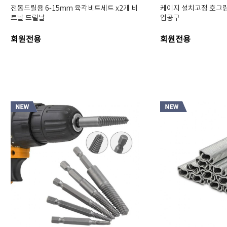
전동드릴용 6-15mm 육각비트세트 x2개 비
케이지 설치고정 호그링
트날 드릴날
업공구
회원전용
회원전용