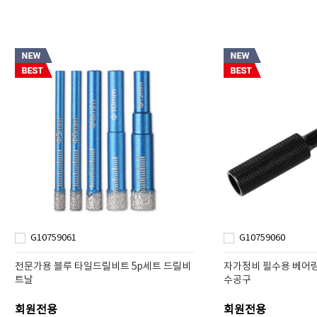
G10759061
G10759060
전문가용 블루 타일드릴비트 5p세트 드릴비
자가정비 필수용 베어링
트날
수공구
회원전용
회원전용