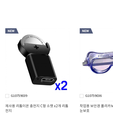
G10759039
G10759036
재사용 리튬이온 충전지 C형 소켓 x2개 리튬
작업용 보안경 폴리카보
전지
눈보호