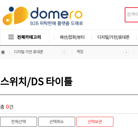
전체카테고리
패션/잡화/뷰티
디지털/가전/휴대폰
게임
디지털·가전·휴대폰
스위치/DS 타이틀
0
총
건