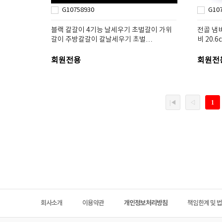
G10758930
G10
블랙 칼갈이 4기능 날세우기 초벌갈이 가위
전골 냄
갈이 주방칼갈이 칼날세우기 초벌…
비 20.6
회원전용
회원전
회사소개
이용약관
개인정보처리방침
책임한계 및 