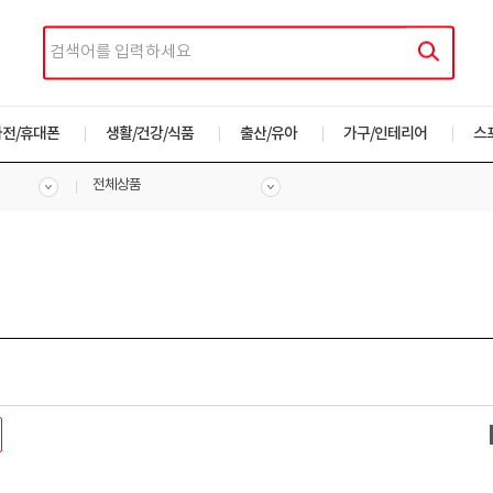
가전/휴대폰
생활/건강/식품
출산/유아
가구/인테리어
스
전체상품