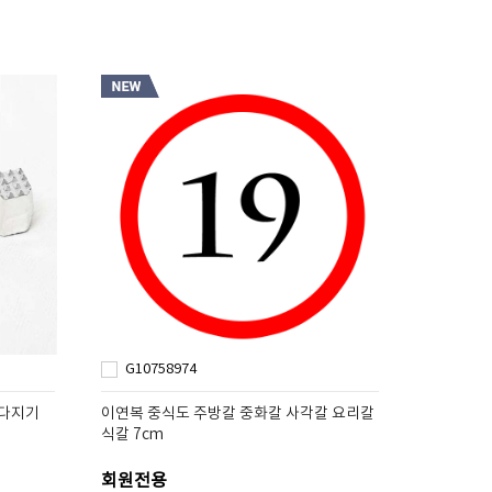
G10758974
 다지기
이연복 중식도 주방칼 중화칼 사각칼 요리칼
식칼 7cm
회원전용