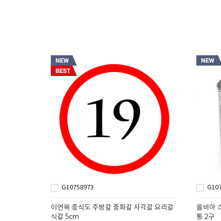
G10758973
G10
이연복 중식도 주방칼 중화칼 사각칼 요리칼
올비아 
식칼 5cm
통 2구