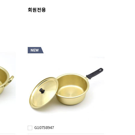
회원전용
G10758947