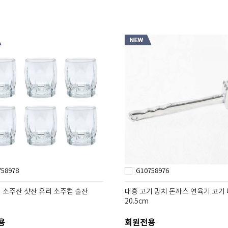
758978
G10758976
 소주잔 샷잔 유리 소주컵 술잔
대흥 고기 망치 돈까스 연육기 고기
P
20.5cm
용
회원전용