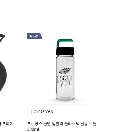
G10758956
팬 프라이
프로방스 물병 텀블러 플라스틱 물통 보틀
380ml