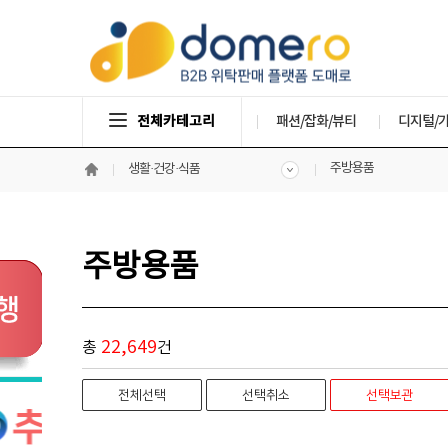
전체카테고리
패션/잡화/뷰티
디지털/
주방용품
생활·건강·식품
주방용품
22,649
총
건