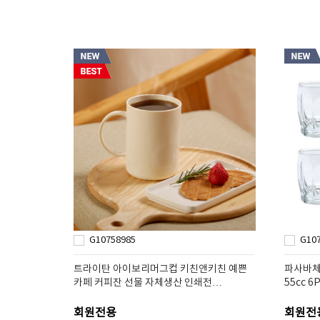
G10758985
G10
트라이탄 아이보리머그컵 키친앤키친 예쁜
파사바체
카페 커피잔 선물 자체생산 인쇄전…
55cc 6
회원전용
회원전