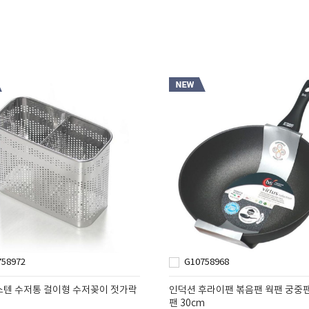
758972
G10758968
스텐 수저통 걸이형 수저꽂이 젓가락
인덕션 후라이팬 볶음팬 웍팬 궁중
팬 30cm