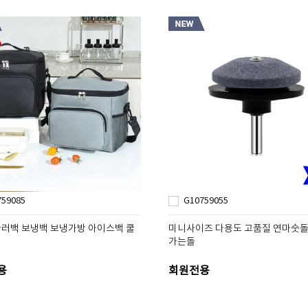
759085
G10759055
러백 보냉백 보냉가방 아이스백 쿨
미니사이즈 다용도 고품질 연마숫돌 
가는돌
용
회원전용