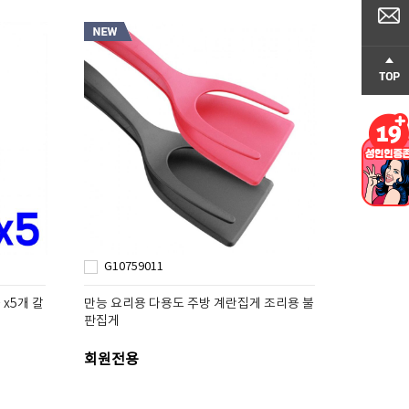
G10759011
x5개 칼
만능 요리용 다용도 주방 계란집게 조리용 불
판집게
회원전용