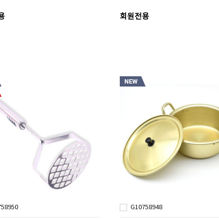
용
회원전용
758950
G10758948