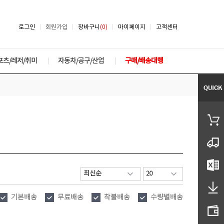
로그인
회원가입
장바구니
(0)
마이페이지
고객센터
포츠/레저/취미
자동차/공구/산업
구매/배송대행
기본배송
무료배송
착불배송
수량별배송