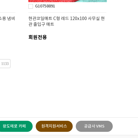
G10758891
소용 냄비
현관코일매트 C형 레드 120x100 사무실 현
관 출입구 매트
회원전용