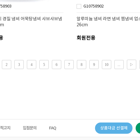
758903
G10758902
비 경질 냄비 어묵탕냄비 샤브샤브냄
알루미늄 냄비 라면 냄비 찜냄비 업
cm
26cm
용
회원전용
법적고지
입점문의
FAQ