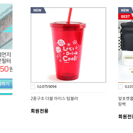
G10759094
G10
2중구조 더블 아이스 텀블러
앞포켓쿨
링백
회원전용
회원전