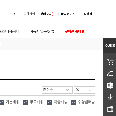
로그인
회원가입
장바구니
(0)
마이페이지
고객센터
포츠/레저/취미
자동차/공구/산업
구매/배송대행
기본배송
무료배송
착불배송
수량별배송