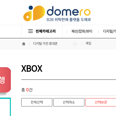
전체카테고리
패션/잡화/뷰티
디지털/
게임
디지털·가전·휴대폰
XBOX
0
총
건