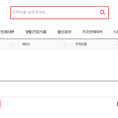
가전/휴대폰
생활/건강/식품
출산/유아
가구/인테리어
스
XBOX
전체상품