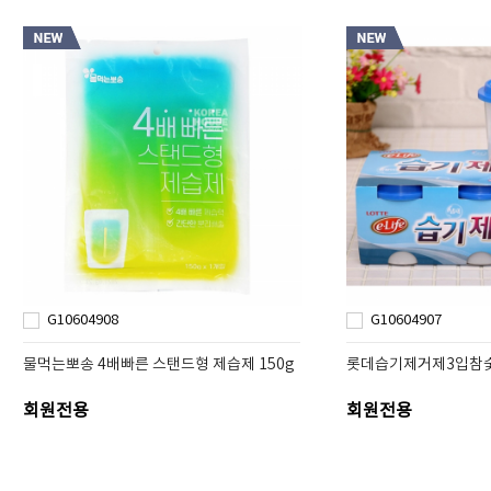
G10604908
G10604907
물먹는뽀송 4배빠른 스탠드형 제습제 150g
롯데습기제거제3입참
회원전용
회원전용