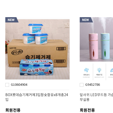
G10604904
G9452786
BOX롯데습기제거제3입참숯함유x8개총24
잎사귀 LED무드등 가습
입
무실용
회원전용
회원전용