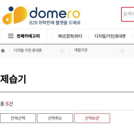
전체카테고리
패션/잡화/뷰티
디지털/가전/휴대폰
계절가전
디지털·가전·휴대폰
제습기
6
총
건